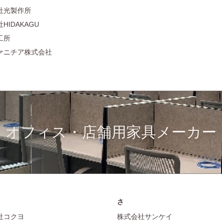
社光製作所
HIDAKAGU
工所
ァニチア株式会社
オフィス・店舗用家具メーカー
さ
社コクヨ
株式会社サンケイ